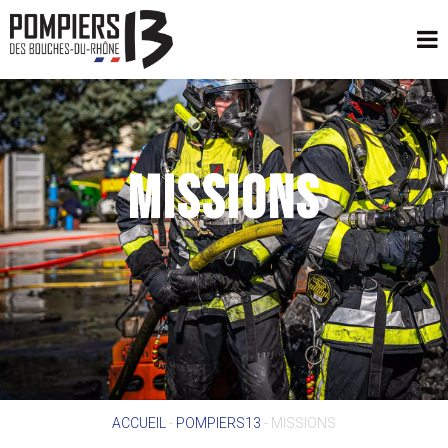
MISSIONS
ACCUEIL
-
POMPIERS13
-
MISSIONS