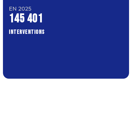
EN 2025
145 401
INTERVENTIONS
SECOURS ET SOINS D'URGENCE AUX
PERSONNES
118.985 interventions