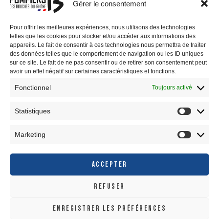
Gérer le consentement
Pour offrir les meilleures expériences, nous utilisons des technologies
PRÉFECTURE 13
telles que les cookies pour stocker et/ou accéder aux informations des
appareils. Le fait de consentir à ces technologies nous permettra de traiter
des données telles que le comportement de navigation ou les ID uniques
DÉPARTEMENT 13
sur ce site. Le fait de ne pas consentir ou de retirer son consentement peut
avoir un effet négatif sur certaines caractéristiques et fonctions.
Fonctionnel
Toujours activé
Statistiques
RÉGION SUD
MÉTROPOLE AIX-MARSEILLE-PROVENCE
Marketing
ACCEPTER
REFUSER
ENREGISTRER LES PRÉFÉRENCES
Pompiers13 © 2020, Tous droits réservés ∣
Mentions légales