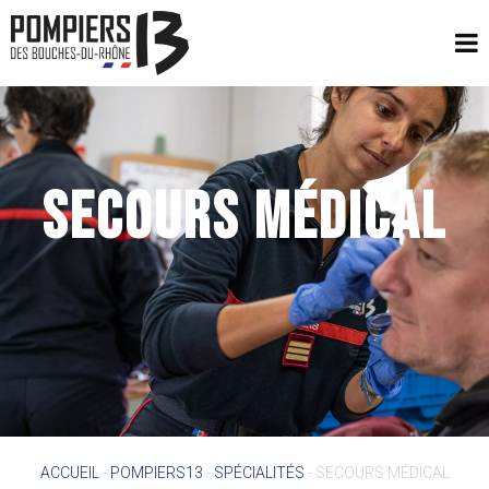
SECOURS MÉDICAL
ACCUEIL
-
POMPIERS13
-
SPÉCIALITÉS
-
SECOURS MÉDICAL