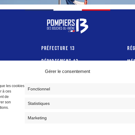
PRÉFECTURE 13
RÉG
DÉPARTEMENT 13
MÉT
PR
Gérer le consentement
 que les cookies
Fonctionnel
r à ces
ent de
rer son
Statistiques
tions.
Marketing
Pompiers13 © 2020, Tous droits réservés ∣
Mentions légales